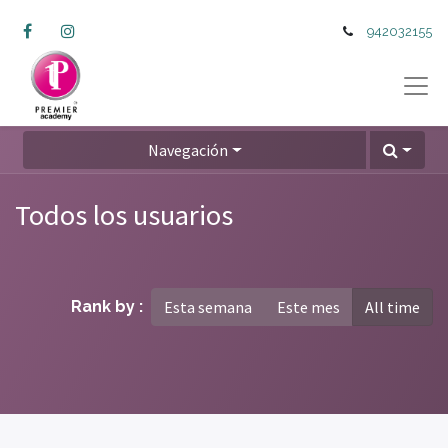
942032155
Navegación
Todos los usuarios
Rank by :
Esta semana
Este mes
All time