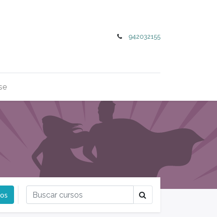
942032155
rse
ros