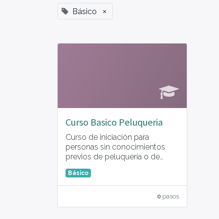
×
Básico
Curso Basico Peluqueria
Curso de iniciación para
personas sin conocimientos
previos de peluquería o de
continuacion de otros centros.
Básico
Orientado en todos los
aspectos básicos del mundo
de la peluquería para obtener
0
pasos
una base solida para seguir
ampliando conocimientos